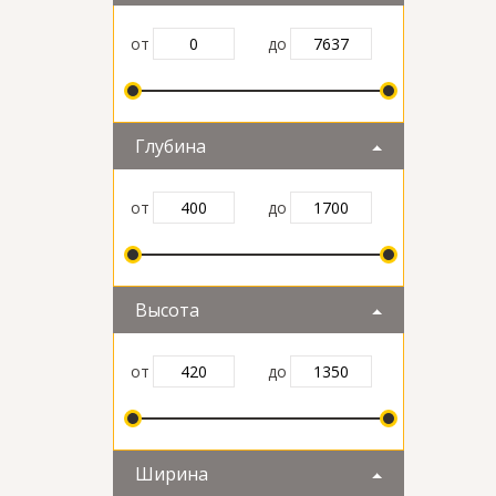
от
до
Глубина
от
до
Высота
от
до
Ширина