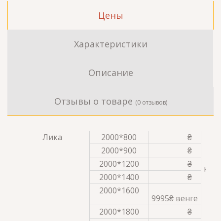
Цены
Характеристики
Описание
Отзывы о товаре
(0 отзывов)
Лика
2000*800
₴
бу
ве
2000*900
₴
вен
сл
2000*1200
₴
кофе
бу
2000*1400
₴
2000*1600
9995₴ венге
2000*1800
₴