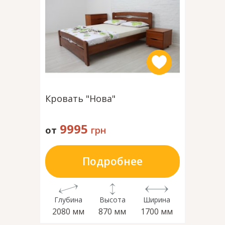
Кровать "Нова"
Кроват
9995
60
от
грн
от
Подробнее
Глубина
Высота
Ширина
Глубин
2080 мм
870 мм
1700 мм
2080 