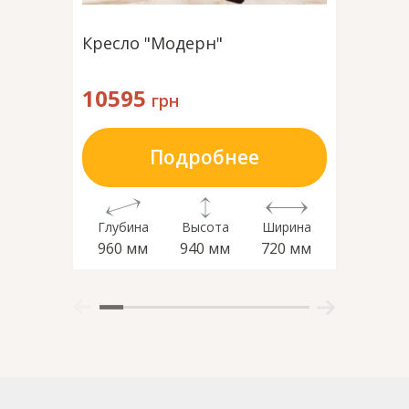
Кресло "Модерн"
Кресло
10595
1799
грн
Подробнее
Глубина
Высота
Ширина
Глубин
960 мм
940 мм
720 мм
750 м