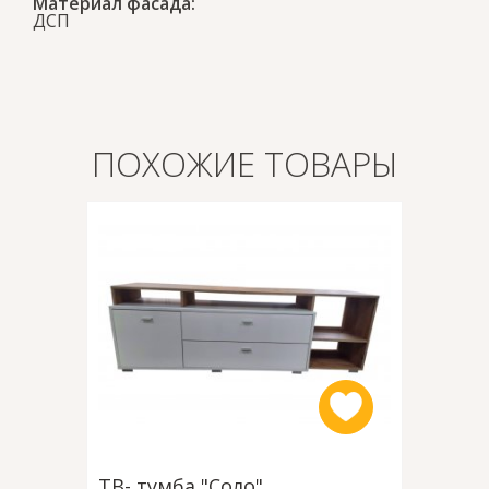
Материал фасада:
ДСП
ПОХОЖИЕ ТОВАРЫ
ТВ- тумба "Соло"
Тумба Т