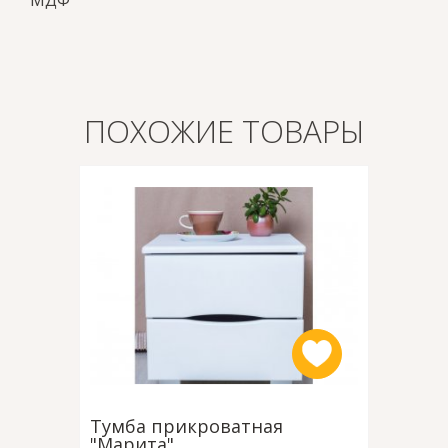
МДФ
ПОХОЖИЕ ТОВАРЫ
Тумба прикроватная
Тумба 
"Марита"
нова"