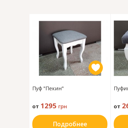
Пуф "Пекин"
Пуфик
1295
2
от
грн
от
Подробнее