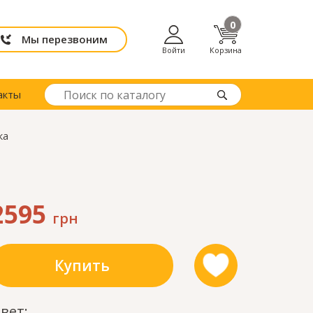
0
Мы перезвоним
Войти
Корзина
акты
ка
2595
грн
Купить
вет: