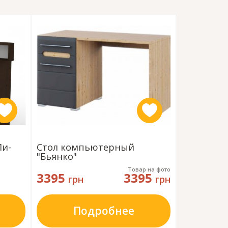
Пи-
Стол компьютерный
Стол ком
"Бьянко"
"Саванна"
Товар на фото
3395
3395
1995
грн
грн
гр
Подробнее
П