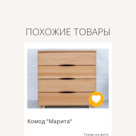
ПОХОЖИЕ ТОВАРЫ
Комод "Марита"
Комод 
Товар на фото