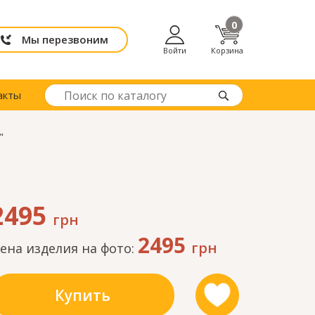
0
Мы перезвоним
Войти
Корзина
акты
"
2495
грн
2495
грн
ена изделия на фото:
Купить