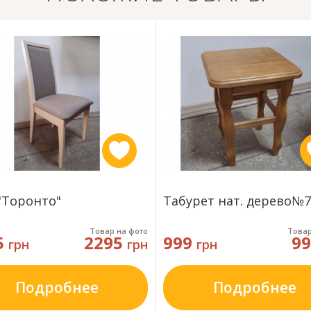
"Торонто"
Табурет нат. дерево№7
Товар на фото
Товар
5
2295
999
9
грн
грн
грн
Подробнее
Подробнее