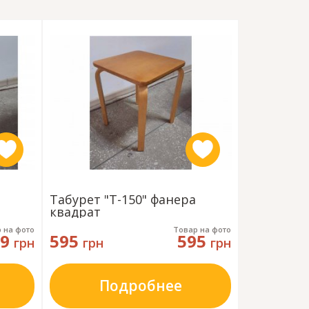
Табурет "Т-150" фанера
Табурет "
квадрат
круглый
 на фото
Товар на фото
99
595
595
595
грн
грн
грн
грн
Подробнее
П